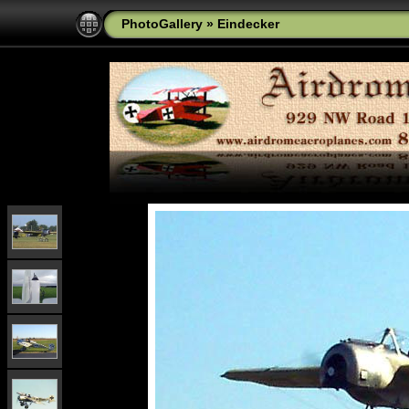
PhotoGallery
»
Eindecker