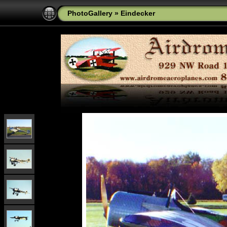
PhotoGallery
»
Eindecker