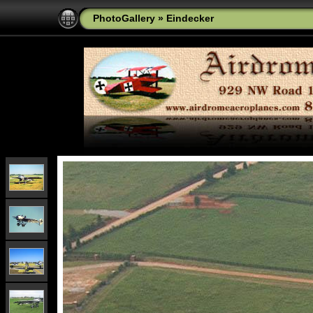
PhotoGallery
»
Eindecker