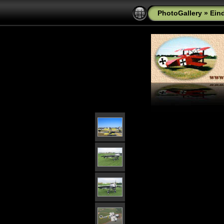
PhotoGallery
»
Ein