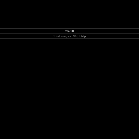
tn-10
Total images:
36
|
Help